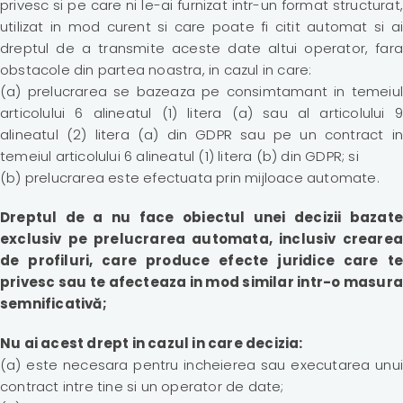
privesc si pe care ni le-ai furnizat intr-un format structurat,
utilizat in mod curent si care poate fi citit automat si ai
dreptul de a transmite aceste date altui operator, fara
obstacole din partea noastra, in cazul in care:
(a) prelucrarea se bazeaza pe consimtamant in temeiul
articolului 6 alineatul (1) litera (a) sau al articolului 9
alineatul (2) litera (a) din GDPR sau pe un contract in
temeiul articolului 6 alineatul (1) litera (b) din GDPR; si
(b) prelucrarea este efectuata prin mijloace automate.
Dreptul de a nu face obiectul unei decizii bazate
exclusiv pe prelucrarea automata, inclusiv crearea
de profiluri, care produce efecte juridice care te
privesc sau te afecteaza in mod similar intr-o masura
semnificativă;
Nu ai acest drept in cazul in care decizia:
(a) este necesara pentru incheierea sau executarea unui
contract intre tine si un operator de date;