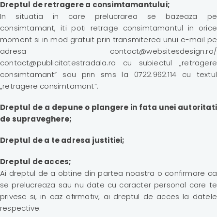
Dreptul de retragere a consimtamantului;
In situatia in care prelucrarea se bazeaza pe
consimtamant, iti poti retrage consimtamantul in orice
moment si in mod gratuit prin transmiterea unui e-mail pe
adresa contact@websitesdesign.ro/
contact@publicitatestradala.ro cu subiectul „retragere
consimtamant” sau prin sms la 0722.962.114 cu textul
„retragere consimtamant”.
Dreptul de a depune o plangere in fata unei autoritati
de supraveghere;
Dreptul de a te adresa justitiei;
Dreptul de acces;
Ai dreptul de a obtine din partea noastra o confirmare ca
se prelucreaza sau nu date cu caracter personal care te
privesc si, in caz afirmativ, ai dreptul de acces la datele
respective.