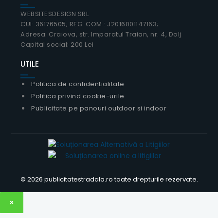
WEBSITESDESIGN SRL
CUI: 36176505; REG. COM.: J2016001147163;
Adresa: Craiova, str. Imparatul Traian, nr. 4, Dolj
Capital social: 200 Lei
UTILE
Politica de confidentialitate
Politica privind cookie-urile
Publicitate pe panouri outdoor si indoor
© 2026 publicitatestradala.ro toate drepturile rezervate.
×