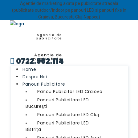
Agentie de marketing axata pe publicitate stradala
(publicitate outdoor/indoor pe panouri LED si panouri fixe in
Craiova, Bucuresti, Cluj-Napoca)
Agentie de
publicitate
Agentie de
0722.962.114
publicitate

Home
Despre Noi
Panouri Publicitare
Panou Publicitar LED Craiova
Panouri Publicitare LED
Bucureşti
Panouri Publicitare LED Cluj
Panouri Publicitare LED
Bistrița
Panouri Publicitare LED Arad