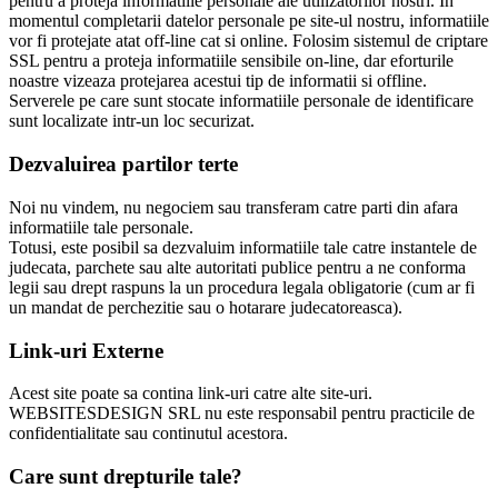
pentru a proteja informatiile personale ale utilizatorilor nostri. In
momentul completarii datelor personale pe site-ul nostru, informatiile
vor fi protejate atat off-line cat si online. Folosim sistemul de criptare
SSL pentru a proteja informatiile sensibile on-line, dar eforturile
noastre vizeaza protejarea acestui tip de informatii si offline.
Serverele pe care sunt stocate informatiile personale de identificare
sunt localizate intr-un loc securizat.
Dezvaluirea partilor terte
Noi nu vindem, nu negociem sau transferam catre parti din afara
informatiile tale personale.
Totusi, este posibil sa dezvaluim informatiile tale catre instantele de
judecata, parchete sau alte autoritati publice pentru a ne conforma
legii sau drept raspuns la un procedura legala obligatorie (cum ar fi
un mandat de perchezitie sau o hotarare judecatoreasca).
Link-uri Externe
Acest site poate sa contina link-uri catre alte site-uri.
WEBSITESDESIGN SRL nu este responsabil pentru practicile de
confidentialitate sau continutul acestora.
Care sunt drepturile tale?