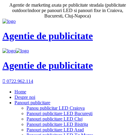
Agentie de marketing axata pe publicitate stradala (publicitate
outdoor/indoor pe panouri LED si panouri fixe in Craiova,
Bucuresti, Cluj-Napoca)
Agentie de publicitate
Agentie de publicitate

0722.962.114
Home
Despre noi
Panouri publicitare
Panou publicitar LED Craiova
Panouri publicitare LED Bucureşti
Panouri publicitare LED Cluj
Panouri publicitare LED Bistrița
Panouri publicitare LED Arad