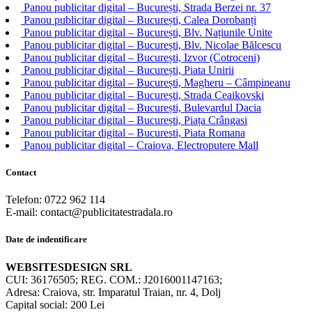
Panou publicitar digital – București, Strada Berzei nr. 37
Panou publicitar digital – București, Calea Dorobanți
Panou publicitar digital – București, Blv. Națiunile Unite
Panou publicitar digital – București, Blv. Nicolae Bălcescu
Panou publicitar digital – București, Izvor (Cotroceni)
Panou publicitar digital – București, Piata Unirii
Panou publicitar digital – București, Magheru – Câmpineanu
Panou publicitar digital – București, Strada Ceaikovski
Panou publicitar digital – București, Bulevardul Dacia
Panou publicitar digital – București, Piața Crângasi
Panou publicitar digital – Bucuresti, Piata Romana
Panou publicitar digital – Craiova, Electroputere Mall
Contact
Telefon: 0722 962 114
E-mail: contact@publicitatestradala.ro
Date de indentificare
WEBSITESDESIGN SRL
CUI: 36176505; REG. COM.: J2016001147163;
Adresa: Craiova, str. Imparatul Traian, nr. 4, Dolj
Capital social: 200 Lei