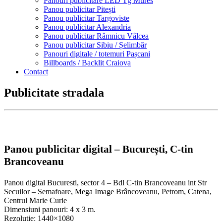
Panouri publicitare LED Tg Mures
Panou publicitar Pitești
Panou publicitar Targoviste
Panou publicitar Alexandria
Panou publicitar Râmnicu Vâlcea
Panou publicitar Sibiu / Șelimbăr
Panouri digitale / totemuri Pașcani
Billboards / Backlit Craiova
Contact
Publicitate stradala
Panou publicitar digital – București, C-tin
Brancoveanu
Panou digital Bucuresti, sector 4 – Bdl C-tin Brancoveanu int Str
Secuilor – Semafoare, Mega Image Brâncoveanu, Petrom, Catena,
Centrul Marie Curie
Dimensiuni panouri: 4 x 3 m.
Rezolutie: 1440×1080