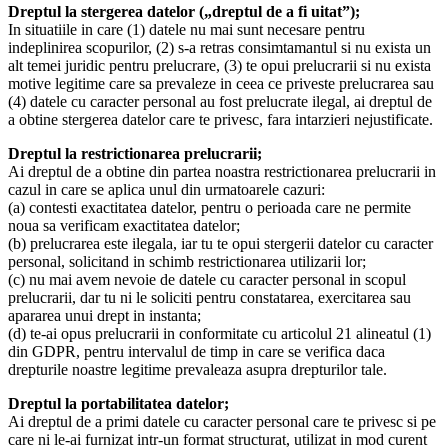
Dreptul la stergerea datelor („dreptul de a fi uitat”);
In situatiile in care (1) datele nu mai sunt necesare pentru
indeplinirea scopurilor, (2) s-a retras consimtamantul si nu exista un
alt temei juridic pentru prelucrare, (3) te opui prelucrarii si nu exista
motive legitime care sa prevaleze in ceea ce priveste prelucrarea sau
(4) datele cu caracter personal au fost prelucrate ilegal, ai dreptul de
a obtine stergerea datelor care te privesc, fara intarzieri nejustificate.
Dreptul la restrictionarea prelucrarii;
Ai dreptul de a obtine din partea noastra restrictionarea prelucrarii in
cazul in care se aplica unul din urmatoarele cazuri:
(a) contesti exactitatea datelor, pentru o perioada care ne permite
noua sa verificam exactitatea datelor;
(b) prelucrarea este ilegala, iar tu te opui stergerii datelor cu caracter
personal, solicitand in schimb restrictionarea utilizarii lor;
(c) nu mai avem nevoie de datele cu caracter personal in scopul
prelucrarii, dar tu ni le soliciti pentru constatarea, exercitarea sau
apararea unui drept in instanta;
(d) te-ai opus prelucrarii in conformitate cu articolul 21 alineatul (1)
din GDPR, pentru intervalul de timp in care se verifica daca
drepturile noastre legitime prevaleaza asupra drepturilor tale.
Dreptul la portabilitatea datelor;
Ai dreptul de a primi datele cu caracter personal care te privesc si pe
care ni le-ai furnizat intr-un format structurat, utilizat in mod curent