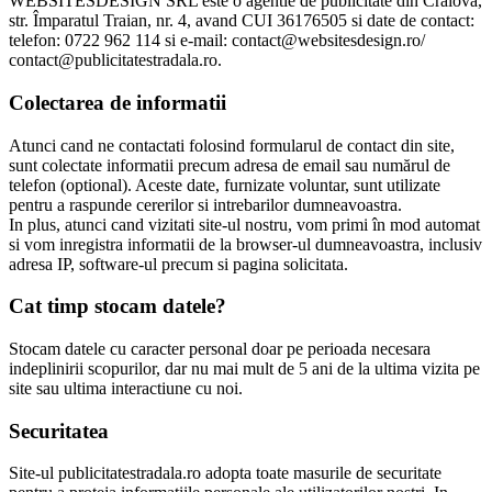
WEBSITESDESIGN SRL este o agentie de publicitate din Craiova,
str. Împaratul Traian, nr. 4, avand CUI 36176505 si date de contact:
telefon: 0722 962 114 si e-mail: contact@websitesdesign.ro/
contact@publicitatestradala.ro.
Colectarea de informatii
Atunci cand ne contactati folosind formularul de contact din site,
sunt colectate informatii precum adresa de email sau numărul de
telefon (optional). Aceste date, furnizate voluntar, sunt utilizate
pentru a raspunde cererilor si intrebarilor dumneavoastra.
In plus, atunci cand vizitati site-ul nostru, vom primi în mod automat
si vom inregistra informatii de la browser-ul dumneavoastra, inclusiv
adresa IP, software-ul precum si pagina solicitata.
Cat timp stocam datele?
Stocam datele cu caracter personal doar pe perioada necesara
indeplinirii scopurilor, dar nu mai mult de 5 ani de la ultima vizita pe
site sau ultima interactiune cu noi.
Securitatea
Site-ul publicitatestradala.ro adopta toate masurile de securitate