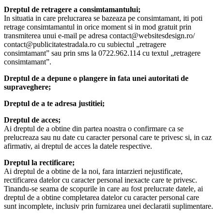
Dreptul de retragere a consimtamantului;
In situatia in care prelucrarea se bazeaza pe consimtamant, iti poti
retrage consimtamantul in orice moment si in mod gratuit prin
transmiterea unui e-mail pe adresa contact@websitesdesign.ro/
contact@publicitatestradala.ro cu subiectul „retragere
consimtamant” sau prin sms la 0722.962.114 cu textul „retragere
consimtamant”.
Dreptul de a depune o plangere in fata unei autoritati de
supraveghere;
Dreptul de a te adresa justitiei;
Dreptul de acces;
Ai dreptul de a obtine din partea noastra o confirmare ca se
prelucreaza sau nu date cu caracter personal care te privesc si, in caz
afirmativ, ai dreptul de acces la datele respective.
Dreptul la rectificare;
Ai dreptul de a obtine de la noi, fara intarzieri nejustificate,
rectificarea datelor cu caracter personal inexacte care te privesc.
Tinandu-se seama de scopurile in care au fost prelucrate datele, ai
dreptul de a obtine completarea datelor cu caracter personal care
sunt incomplete, inclusiv prin furnizarea unei declaratii suplimentare.