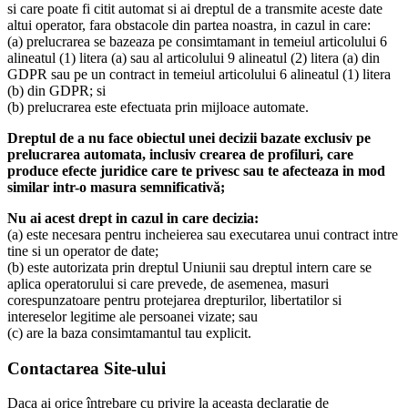
si care poate fi citit automat si ai dreptul de a transmite aceste date
altui operator, fara obstacole din partea noastra, in cazul in care:
(a) prelucrarea se bazeaza pe consimtamant in temeiul articolului 6
alineatul (1) litera (a) sau al articolului 9 alineatul (2) litera (a) din
GDPR sau pe un contract in temeiul articolului 6 alineatul (1) litera
(b) din GDPR; si
(b) prelucrarea este efectuata prin mijloace automate.
Dreptul de a nu face obiectul unei decizii bazate exclusiv pe
prelucrarea automata, inclusiv crearea de profiluri, care
produce efecte juridice care te privesc sau te afecteaza in mod
similar intr-o masura semnificativă;
Nu ai acest drept in cazul in care decizia:
(a) este necesara pentru incheierea sau executarea unui contract intre
tine si un operator de date;
(b) este autorizata prin dreptul Uniunii sau dreptul intern care se
aplica operatorului si care prevede, de asemenea, masuri
corespunzatoare pentru protejarea drepturilor, libertatilor si
intereselor legitime ale persoanei vizate; sau
(c) are la baza consimtamantul tau explicit.
Contactarea Site-ului
Daca ai orice întrebare cu privire la aceasta declaratie de