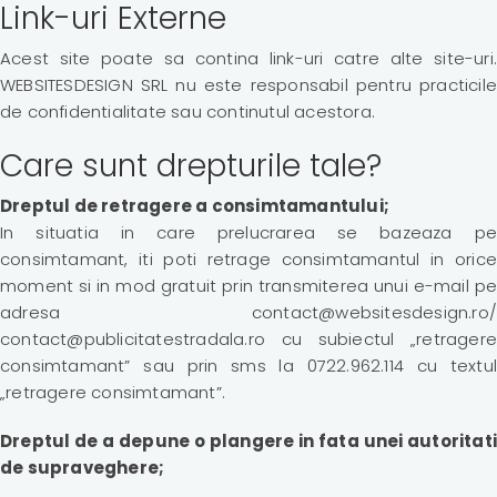
Link-uri Externe
Acest site poate sa contina link-uri catre alte site-uri.
WEBSITESDESIGN SRL nu este responsabil pentru practicile
de confidentialitate sau continutul acestora.
Care sunt drepturile tale?
Dreptul de retragere a consimtamantului;
In situatia in care prelucrarea se bazeaza pe
consimtamant, iti poti retrage consimtamantul in orice
moment si in mod gratuit prin transmiterea unui e-mail pe
adresa contact@websitesdesign.ro/
contact@publicitatestradala.ro cu subiectul „retragere
consimtamant” sau prin sms la 0722.962.114 cu textul
„retragere consimtamant”.
Dreptul de a depune o plangere in fata unei autoritati
de supraveghere;