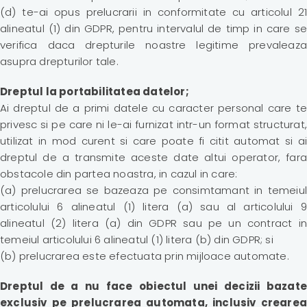
(d) te-ai opus prelucrarii in conformitate cu articolul 21
alineatul (1) din GDPR, pentru intervalul de timp in care se
verifica daca drepturile noastre legitime prevaleaza
asupra drepturilor tale.
Dreptul la portabilitatea datelor;
Ai dreptul de a primi datele cu caracter personal care te
privesc si pe care ni le-ai furnizat intr-un format structurat,
utilizat in mod curent si care poate fi citit automat si ai
dreptul de a transmite aceste date altui operator, fara
obstacole din partea noastra, in cazul in care:
(a) prelucrarea se bazeaza pe consimtamant in temeiul
articolului 6 alineatul (1) litera (a) sau al articolului 9
alineatul (2) litera (a) din GDPR sau pe un contract in
temeiul articolului 6 alineatul (1) litera (b) din GDPR; si
(b) prelucrarea este efectuata prin mijloace automate.
Dreptul de a nu face obiectul unei decizii bazate
exclusiv pe prelucrarea automata, inclusiv crearea