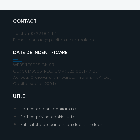
CONTACT
Telefon: 0722 962 114
E-mail: contact@publicitatestradala.ro
DATE DE INDENTIFICARE
WEBSITESDESIGN SRL
CUI: 36176505; REG. COM.: J2016001147163;
Adresa: Craiova, str. Imparatul Traian, nr. 4, Dolj
Capital social: 200 Lei
UTILE
Politica de confidentialitate
Politica privind cookie-urile
Publicitate pe panouri outdoor si indoor