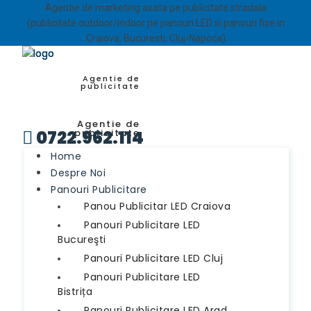
Agentie de marketing axata pe publicitate stradala
(publicitate outdoor/indoor pe panouri LED si panouri fixe in
Craiova, Bucuresti, Cluj-Napoca)
Agentie de
publicitate
Agentie de
0722.962.114
publicitate

Home
Despre Noi
Panouri Publicitare
Panou Publicitar LED Craiova
Panouri Publicitare LED
Bucureşti
Panouri Publicitare LED Cluj
Panouri Publicitare LED
Bistrița
Panouri Publicitare LED Arad