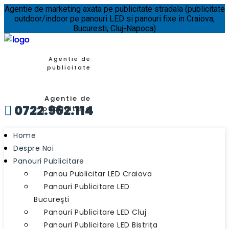
Agentie de marketing axata pe publicitate stradala (publicitate
outdoor/indoor pe panouri LED si panouri fixe in Craiova,
Bucuresti, Cluj-Napoca)
Agentie de
publicitate
Agentie de
0722.962.114

publicitate
Home
Despre Noi
Panouri Publicitare
Panou Publicitar LED Craiova
Panouri Publicitare LED
Bucureşti
Panouri Publicitare LED Cluj
Panouri Publicitare LED Bistrița