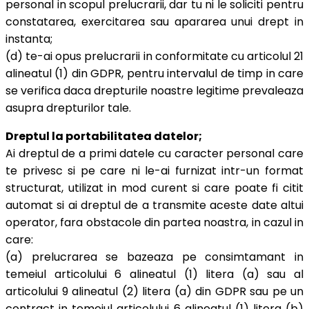
personal in scopul prelucrarii, dar tu ni le soliciti pentru
constatarea, exercitarea sau apararea unui drept in
instanta;
(d) te-ai opus prelucrarii in conformitate cu articolul 21
alineatul (1) din GDPR, pentru intervalul de timp in care
se verifica daca drepturile noastre legitime prevaleaza
asupra drepturilor tale.
Dreptul la portabilitatea datelor;
Ai dreptul de a primi datele cu caracter personal care
te privesc si pe care ni le-ai furnizat intr-un format
structurat, utilizat in mod curent si care poate fi citit
automat si ai dreptul de a transmite aceste date altui
operator, fara obstacole din partea noastra, in cazul in
care:
(a) prelucrarea se bazeaza pe consimtamant in
temeiul articolului 6 alineatul (1) litera (a) sau al
articolului 9 alineatul (2) litera (a) din GDPR sau pe un
contract in temeiul articolului 6 alineatul (1) litera (b)