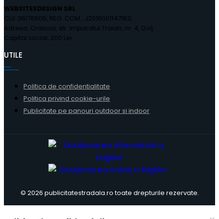
WEBSITESDESIGN SRL
CUI: 36176505; REG. COM.: J2016001147163;
Adresa: Craiova, str. Imparatul Traian, nr. 4, Dolj
Capital social: 200 Lei
UTILE
Politica de confidentialitate
Politica privind cookie-urile
Publicitate pe panouri outdoor si indoor
© 2026 publicitatestradala.ro toate drepturile rezervate.