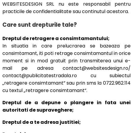
WEBSITESDESIGN SRL nu este responsabil pentru
practicile de confidentialitate sau continutul acestora.
Care sunt drepturile tale?
Dreptul de retragere a consimtamantului;
In situatia in care prelucrarea se bazeaza pe
consimtamant, iti poti retrage consimtamantul in orice
moment si in mod gratuit prin transmiterea unui e-
mail pe adresa contact@websitesdesign.ro/
contact@publicitatestradala.ro cu subiectul
„retragere consimtamant” sau prin sms la 0722.962.114
cu textul „retragere consimtamant”.
Dreptul de a depune o plangere in fata unei
autoritati de supraveghere;
Dreptul de a te adresa justitiei;