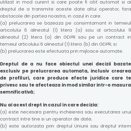
utilizat in mod curent si care poate fi citit automat si ai
dreptul de a transmite aceste date altui operator, fara
obstacole din partea noastra, in cazul in care:
(a) prelucrarea se bazeaza pe consimtamant in temeiul
articolului 6 alineatul (1) litera (a) sau al articolului 9
alineatul (2) litera (a) din GDPR sau pe un contract in
temeiul articolului 6 alineatul (1) litera (b) din GDPR; si
(b) prelucrarea este efectuata prin mijloace automate.
Dreptul de a nu face obiectul unei decizii bazate
exclusiv pe prelucrarea automata, inclusiv crearea
de profiluri, care produce efecte juridice care te
privesc sau te afecteaza in mod similar intr-o masura
semnificativă;
Nu ai acest drept in cazul in care decizia:
(a) este necesara pentru incheierea sau executarea unui
contract intre tine si un operator de date;
(b) este autorizata prin dreptul Uniunii sau dreptul intern