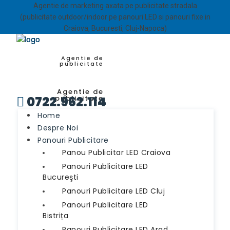
Agentie de marketing axata pe publicitate stradala
(publicitate outdoor/indoor pe panouri LED si panouri fixe in
Craiova, Bucuresti, Cluj-Napoca)
Agentie de
publicitate
Agentie de
0722.962.114
publicitate

Home
Despre Noi
Panouri Publicitare
Panou Publicitar LED Craiova
Panouri Publicitare LED
Bucureşti
Panouri Publicitare LED Cluj
Panouri Publicitare LED
Bistrița
Panouri Publicitare LED Arad