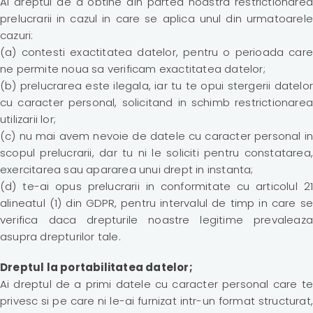
Ai dreptul de a obtine din partea noastra restrictionarea
prelucrarii in cazul in care se aplica unul din urmatoarele
cazuri:
(a) contesti exactitatea datelor, pentru o perioada care
ne permite noua sa verificam exactitatea datelor;
(b) prelucrarea este ilegala, iar tu te opui stergerii datelor
cu caracter personal, solicitand in schimb restrictionarea
utilizarii lor;
(c) nu mai avem nevoie de datele cu caracter personal in
scopul prelucrarii, dar tu ni le soliciti pentru constatarea,
exercitarea sau apararea unui drept in instanta;
(d) te-ai opus prelucrarii in conformitate cu articolul 21
alineatul (1) din GDPR, pentru intervalul de timp in care se
verifica daca drepturile noastre legitime prevaleaza
asupra drepturilor tale.
Dreptul la portabilitatea datelor;
Ai dreptul de a primi datele cu caracter personal care te
privesc si pe care ni le-ai furnizat intr-un format structurat,