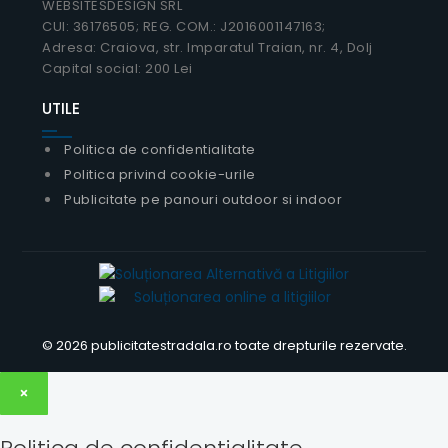
WEBSITESDESIGN SRL
CUI: 36176505; REG. COM.: J2016001147163;
Adresa: Craiova, str. Imparatul Traian, nr. 4, Dolj
Capital social: 200 Lei
UTILE
Politica de confidentialitate
Politica privind cookie-urile
Publicitate pe panouri outdoor si indoor
© 2026 publicitatestradala.ro toate drepturile rezervate.
×