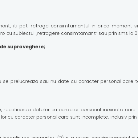
ant, iti poti retrage consimtamantul in orice moment si
 cu subiectul „retragere consimtamant” sau prin sms la 07
i de supraveghere;
 se prelucreaza sau nu date cu caracter personal care te p
cate, rectificarea datelor cu caracter personal inexacte ca
or cu caracter personal care sunt incomplete, inclusiv prin 
 indeplinirea scopurilor, (2) s-a retras consimtamantul si n