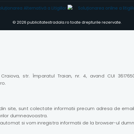
© 2026 publicitatestradala.ro toate drepturile rezervate.
raiova, str. Împaratul Traian, nr. 4, avand CUI 361765
ro.
din site, sunt colectate informatii precum adresa de email
barilor dumneavoastra.
od automat si vom inregistra informatii de la browser-ul dum