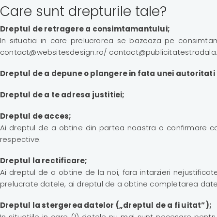
Care sunt drepturile tale?
Dreptul de retragere a consimtamantului;
In situatia in care prelucrarea se bazeaza pe consimtam
contact@websitesdesign.ro/ contact@publicitatestradala.ro
Dreptul de a depune o plangere in fata unei autoritat
Dreptul de a te adresa justitiei;
Dreptul de acces;
Ai dreptul de a obtine din partea noastra o confirmare ca
respective.
Dreptul la rectificare;
Ai dreptul de a obtine de la noi, fara intarzieri nejustifi
prelucrate datele, ai dreptul de a obtine completarea datel
Dreptul la stergerea datelor („dreptul de a fi uitat”);
In situatiile in care (1) datele nu mai sunt necesare pentru