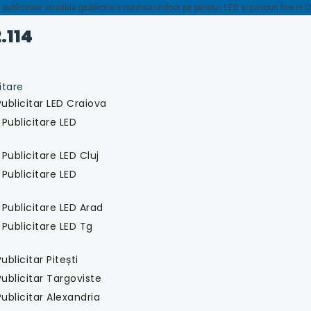
ublicitate stradala (publicitate outdoor/indoor pe panouri LED si panouri fixe in 
.114
itare
ublicitar LED Craiova
 Publicitare LED
Publicitare LED Cluj
 Publicitare LED
 Publicitare LED Arad
 Publicitare LED Tg
blicitar Pitești
ublicitar Targoviste
ublicitar Alexandria