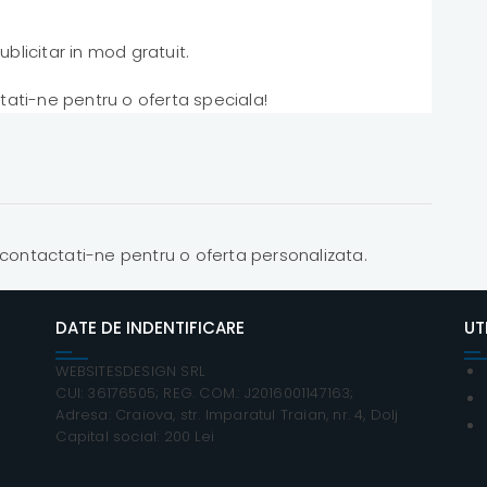
blicitar in mod gratuit.
tati-ne pentru o oferta speciala!
ontactati-ne pentru o oferta personalizata.
DATE DE INDENTIFICARE
UT
WEBSITESDESIGN SRL
CUI: 36176505; REG. COM.: J2016001147163;
Adresa: Craiova, str. Imparatul Traian, nr. 4, Dolj
Capital social: 200 Lei