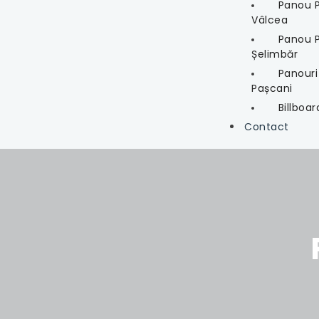
Panou P
Vâlcea
Panou Pu
Șelimbăr
Panouri
Pașcani
Billboar
Contact