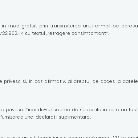
 in mod gratuit prin transmiterea unui e-mail pe adresa
22.962.114 cu textul „retragere consimtamant”.
rivesc si, in caz afirmativ, ai dreptul de acces la datele
re te privesc. Tinandu-se seama de scopurile in care au fost
furnizarea unei declaratii suplimentare.
u exista un alt temei juridic pentru prelucrare, (3) te opui