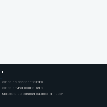
ILE
Politica de confidentialitate
Politica privind cookie-urile
Publicitate pe panouri outdoor si indoor