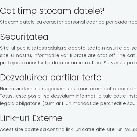
Cat timp stocam datele?
Stocam datele cu caracter personal doar pe perioada necesara
Securitatea
Site-ul publicitatestradala.ro adopta toate masurile de sec
site-ul nostru, informatiile vor fi protejate atat off-line ca
protejarea acestui tip de informatii si offline. Serverele pe 
Dezvaluirea partilor terte
Noi nu vindem, nu negociem sau transferam catre parti din a
Totusi, este posibil sa dezvaluim informatiile tale catre i
legala obligatorie (cum ar fi un mandat de perchezitie sau
Link-uri Externe
Acest site poate sa contina link-uri catre alte site-uri. WE