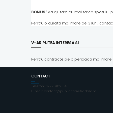
BONUS!
Va ajutam cu realizarea spotului pu
Pentru o durata mai mare de 3 luni, contac
V-AR PUTEA INTERESA SI
Pentru contracte pe o perioada mai mare c
CONTACT
Telefon: 0722 962 114
E-mail: contact@publicitatestradala.ro