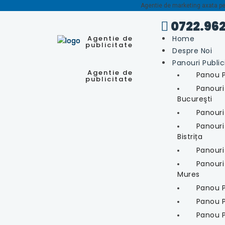
Agentie de marketing axata pe p
0722.962

Agentie de
Home
publicitate
Despre Noi
Panouri Public
Agentie de
Panou P
publicitate
Panouri
Bucureşti
Panouri 
Panouri
Bistrița
Panouri
Panouri
Mures
Panou Pu
Panou P
Panou P