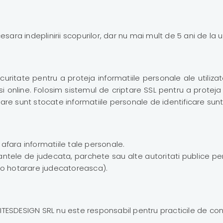
 indeplinirii scopurilor, dar nu mai mult de 5 ani de la ult
uritate pentru a proteja informatiile personale ale utiliza
t si online. Folosim sistemul de criptare SSL pentru a proteja
care sunt stocate informatiile personale de identificare sunt 
fara informatiile tale personale.
nstantele de judecata, parchete sau alte autoritati publice 
 o hotarare judecatoreasca).
BSITESDESIGN SRL nu este responsabil pentru practicile de con