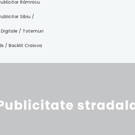
ublicitar Râmnicu
blicitar Sibiu /
 Digitale / Totemuri
ds / Backlit Craiova
Publicitate stradal